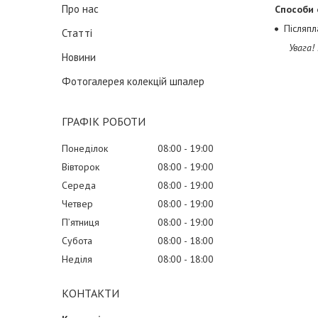
Про нас
Способи
Післяпл
Статті
Увага!
Новини
Фотогалерея колекцій шпалер
ГРАФІК РОБОТИ
Понеділок
08:00
19:00
Вівторок
08:00
19:00
Середа
08:00
19:00
Четвер
08:00
19:00
Пʼятниця
08:00
19:00
Субота
08:00
18:00
Неділя
08:00
18:00
КОНТАКТИ