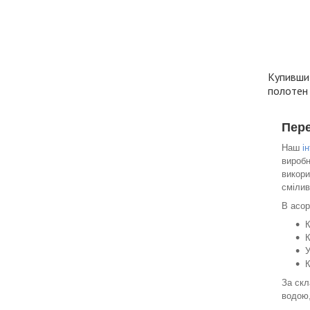
Купивши 
полотен 
Пере
Наш
і
виробн
викори
смілив
В асор
К
К
У
К
За скл
водою,