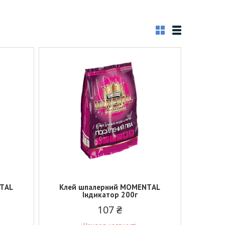
NТAL
Клей шпалерний МОМЕNТAL
Індикатор 200г
107 ₴