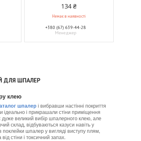
134 ₴
Немає в наявності
+380 (67) 639-44-28
Менеджер
Й ДЛЯ ШПАЛЕР
ру клею
аталог шпалер
і вибравши настінні покриття
ли ідеально і прикрашали стіни приміщення
ас дуже великий вибір шпалерного клею, але
чий склад, відбуваються казуси навіть у
в поклейки шпалер у вигляді виступу плям,
від стіни і токсичний запах.