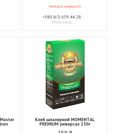
Немає в наявності
+380 (67) 639-44-28
Менеджер
 Master
Клей шпалерний МОМЕNТAL
ction
PREMIUM універсал 250г
158 ₴