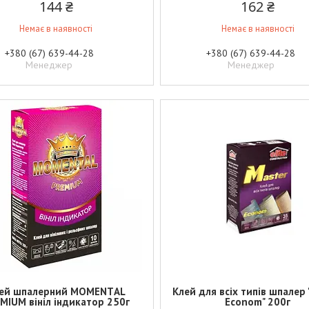
144 ₴
162 ₴
Немає в наявності
Немає в наявності
+380 (67) 639-44-28
+380 (67) 639-44-28
Менеджер
Менеджер
ей шпалерний МОМЕNТAL
Клей для всіх типів шпалер 
MIUM вініл індикатор 250г
Econom" 200г