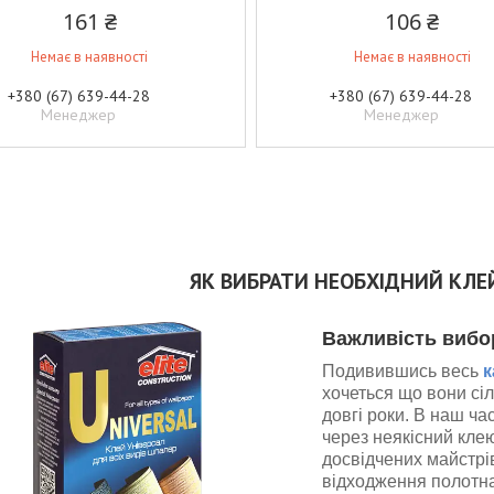
161 ₴
106 ₴
Немає в наявності
Немає в наявності
+380 (67) 639-44-28
+380 (67) 639-44-28
Менеджер
Менеджер
ЯК ВИБРАТИ НЕОБХІДНИЙ КЛЕ
Важливість вибо
Подивившись весь
к
хочеться що вони сі
довгі роки. В наш ч
через неякісний клею
досвідчених майстрі
відходження полотна 