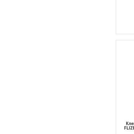
Кле
FLIZ