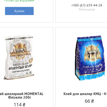
Готово до відправки
+380 (67) 639-44-28
Менеджер
Купити
ей шпалерний МОМЕNТAL
Клей для шпалер КМЦ - Н
Флізелін 200г
66 ₴
114 ₴