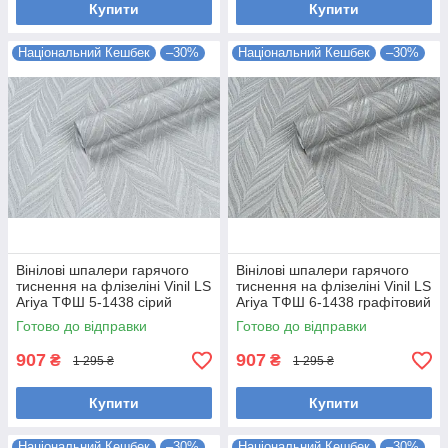
Купити
Купити
Національний Кешбек
–30%
Національний Кешбек
–30%
Вінілові шпалери гарячого
Вінілові шпалери гарячого
тиснення на флізеліні Vinil LS
тиснення на флізеліні Vinil LS
Ariya ТФШ 5-1438 сірий
Ariya ТФШ 6-1438 графітовий
(1,06х10,05м)
(1,06х10,05м)
Готово до відправки
Готово до відправки
907
907
₴
₴
1 295 ₴
1 295 ₴
Купити
Купити
Національний Кешбек
–30%
Національний Кешбек
–30%