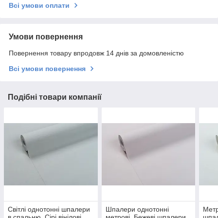
Всі умови оплати
Умови повернення
Повернення товару впродовж 14 днів за домовленістю
Всі умови повернення
Подібні товари компанії
Світлі однотонні шпалери
Шпалери однотонні
Метр
в спальню, Сірі вінілові
метрові, Бежеві шпалери,
шпал