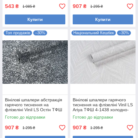
543
907
₴
₴
1 085 ₴
1 295 ₴
Купити
Купити
Топ продажів
–30%
Національний Кешбек
–30%
Вінілові шпалери абстракція
Вінілові шпалери гарячого
гарячого тиснення на
тиснення на флізеліні Vinil LS
флізеліні Vinil LS Остін ТФШ
Ariya ТФШ 4-1438 холодно-
6-1437 чорний (1,06х10,05м)
бежевий (1,06х10,05м)
Готово до відправки
Готово до відправки
907
907
₴
₴
1 295 ₴
1 295 ₴