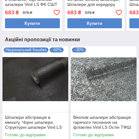
шпалери Vinil LS ФК СШТ
Шпалери для коридору
Шпа
6-1215 (1,06х10,05м)
Vinil LS ФК СШТ 7-1215
Vini
683
683
683
₴
₴
975 ₴
975 ₴
(1,06х10,05м)
(1,0
Купити
Купити
Акційні пропозиції та новинки
Національний Кешбек
–50%
–30%
Шпалери абстракція в
Вінілові шпалери абстракція
кімнату, Чорні шпалери,
гарячого тиснення на
Структурні шпалери Vinil LS
флізеліні Vinil LS Остін ТФШ
Пума ЭШТ 8-1467
5-1437 сіро-чорний
Готово до відправки
Готово до відправки
(1,06х10,05 м)
(1,06х10,05м)