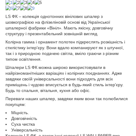
LS ФК – колекція однотонних вінілових шпалер з
шовкографією на флізеліновій основі від Української
шпалерної фабрики «Вініл». Мають якісну, довговічну
структуру і презентабельний зовнішній вигляд.
Колірна гамма і орнамент полотен підкреслять розкішність і
стилістику інтер'єру. Вони вдало компанируют як з штучної,
так і з природною подачею світла, вміло граючи з різним
типом освітлення.
Шпалери LS ФК можна широко використовувати в
найрізноманітніших варіаціях і колірних поєднаннях. Адже
завдяки своїй універсальності вони підходять для всіх
приміщень і чудово вписується в будь-який стиль інтер'єру.
Будь то спальня, вітальня, кухня або офіс.
Переваги наших шпалер, завдяки яким вони так полюбилися
покупцям:
Міцність.
Довговічність
Суха чистка
Універсальність
Колекція LS ФК, а також інші колекції LS WALLPAPER вже