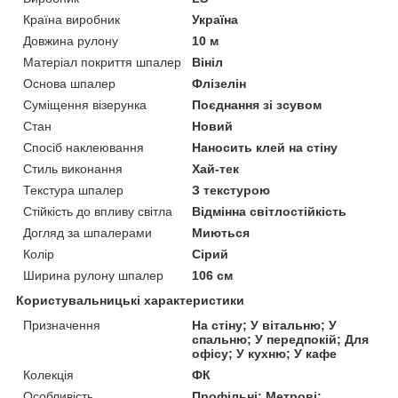
Країна виробник
Україна
Довжина рулону
10 м
Матеріал покриття шпалер
Вініл
Основа шпалер
Флізелін
Суміщення візерунка
Поєднання зі зсувом
Стан
Новий
Спосіб наклеювання
Наносить клей на стіну
Стиль виконання
Хай-тек
Текстура шпалер
З текстурою
Стійкість до впливу світла
Відмінна світлостійкість
Догляд за шпалерами
Миються
Колір
Сірий
Ширина рулону шпалер
106 см
Користувальницькі характеристики
Призначення
На стіну; У вітальню; У
спальню; У передпокій; Для
офісу; У кухню; У кафе
Колекція
ФК
Особливість
Профільні; Метрові;