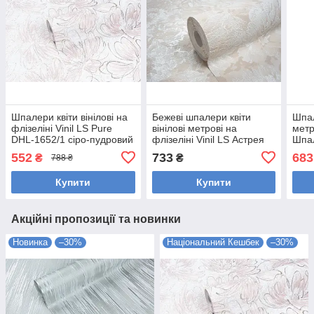
Шпалери квіти вінілові на
Бежеві шпалери квіти
Шпал
флізеліні Vinil LS Pure
вінілові метрові на
метр
DHL-1652/1 сіро-пудровий
флізеліні Vinil LS Астрея
Шпа
(1,06х10,05 м)
ДХС-1479/1 (1,06х10,05м)
Vini
552
733
683
₴
₴
788 ₴
(1,0
Купити
Купити
Акційні пропозиції та новинки
Новинка
–30%
Національний Кешбек
–30%