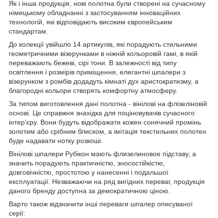
Як і інша продукція, нові полотна були створені на сучасному
німецькому обладнанні з застосуванням інноваційних
технологій, які відповідають високим європейським
стандартам.
До колекції увійшло 14 артикулів, які порадують стильними
геометричними візерунками в ніжній кольоровій гамі, в якій
переважають бежеві, сірі тони. В залежності від типу
освітлення і розмірів приміщення, елегантні шпалери з
візерунком з ромбів додадуть кімнаті дух аристократизму, а
благородні кольори створять комфортну атмосферу.
За типом виготовлення дані полотна - вінілові на флізеліновій
основі. Це справжня знахідка для поціновувачів сучасного
інтер'єру. Вони будуть відображати кожен сонячний промінь
золотим або срібним блиском, а імітація текстильних полотен
буде надавати нотку розкоші.
Вінілові шпалери Рубікон мають флизелиновое підставу, а
значить порадують практичністю, зносостійкістю,
довговічністю, простотою у нанесенні і подальшої
експлуатації. Незважаючи на ряд вигідних переваг, продукція
даного бренду доступна за демократичною ціною.
Варто також відзначити інші переваги шпалер описуваної
серії: