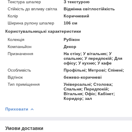
Текстура шпалер
З текстурою
Стійкість до впливу світла
Відмінна світлостійкість
Колір
Коричневий
Ширина рулону шпалер
106 см
Користувальницькі характеристики
Колекція
Рубікон
Компаньйон
Декор
Призначення
На стіну; У вітальню; У
спальню; У передпокій; Для
офісу; У кухню; У кафе
Особливість
Профільні; Метрові; Спінені;
Відтінок
бежево-коричневі
Тип приміщення
Універсальні; Столова;
Спальня; Передпокій;
Вітальня; Офіс; Кабінет;
Коридор; зал
Приховати
Умови доставки