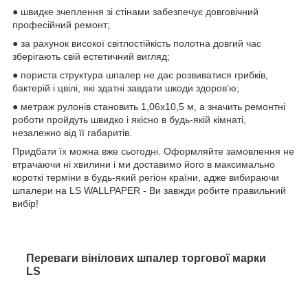
● швидке зчеплення зі стінами забезпечує довговічний
професійний ремонт;
● за рахунок високої світлостійкість полотна довгий час
зберігають свій естетичний вигляд;
● пориста структура шпалер не дає розвиватися грибків,
бактерій і цвілі, які здатні завдати шкоди здоров'ю;
● метраж рулонів становить 1,06х10,5 м, а значить ремонтні
роботи пройдуть швидко і якісно в будь-якій кімнаті,
незалежно від її габаритів.
Придбати їх можна вже сьогодні. Оформляйте замовлення не
втрачаючи ні хвилини і ми доставимо його в максимально
короткі терміни в будь-який регіон країни, адже вибираючи
шпалери на LS WALLPAPER - Ви завжди робите правильний
вибір!
Переваги вінілових шпалер торгової марки
LS