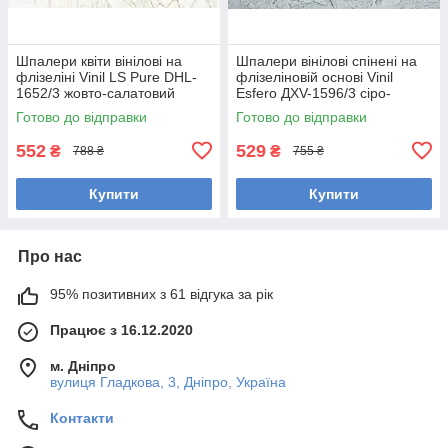
Шпалери квіти вінілові на
Шпалери вінілові спінені на
флізеліні Vinil LS Pure DHL-
флізеліновій основі Vinil
1652/3 жовто-салатовий
Esfero ДХV-1596/3 сіро-
(1,06х10,05 м)
зелений 10,05 x 1,06 м
Готово до відправки
Готово до відправки
552
529
₴
₴
788 ₴
755 ₴
Купити
Купити
Про нас
95% позитивних з 61 відгука за рік
Працює з 16.12.2020
м. Дніпро
вулиця Гладкова, 3, Дніпро, Україна
Контакти