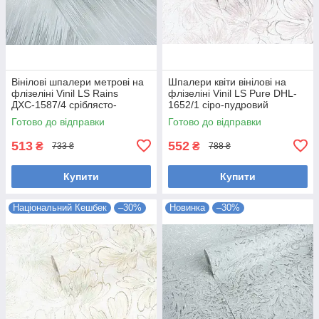
Вінілові шпалери метрові на
Шпалери квіти вінілові на
флізеліні Vinil LS Rains
флізеліні Vinil LS Pure DHL-
ДХС-1587/4 сріблясто-
1652/1 сіро-пудровий
м'ятний (1,06х10,05м)
(1,06х10,05 м)
Готово до відправки
Готово до відправки
513
552
₴
₴
733 ₴
788 ₴
Купити
Купити
Національний Кешбек
–30%
Новинка
–30%