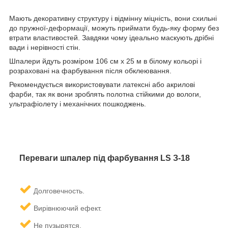
Мають декоративну структуру і відмінну міцність, вони схильні
до пружної-деформації, можуть приймати будь-яку форму без
втрати властивостей. Завдяки чому ідеально маскують дрібні
вади і нерівності стін.
Шпалери йдуть розміром 106 см х 25 м в білому кольорі і
розраховані на фарбування після обклеювання.
Рекомендується використовувати латексні або акрилові
фарби, так як вони зроблять полотна стійкими до вологи,
ультрафіолету і механічних пошкоджень.
Переваги шпалер під фарбування LS З-18
олговечность.
Д
Вирівнюючий ефект.
Не пузырятся.