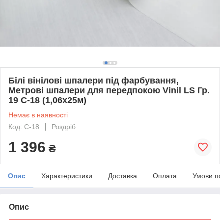
Білі вінілові шпалери під фарбування,
Метрові шпалери для передпокою Vinil LS Гр.
19 С-18 (1,06х25м)
Немає в наявності
Код: С-18
Роздріб
1 396
₴
Опис
Характеристики
Доставка
Оплата
Умови п
Опис