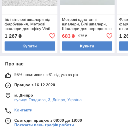
Білі вінілові шпалери під
Метрові однотонні
Фліз
фарбування, Метрові
шпалери, Білі шпалери,
фарб
шпалери для офісу Vinil
Шпалери для передпокою
шпал
LS Гр. 19 С-115
Vinil LS ФК СШТ 8-1215
Vini
1 267
683
1 2
₴
₴
975 ₴
(1,06х25м)
(1,06х10,05м)
(1,0
Купити
Купити
Про нас
95% позитивних з 61 відгука за рік
Працює з 16.12.2020
м. Дніпро
вулиця Гладкова, 3, Дніпро, Україна
Контакти
Сьогодні працює з 08:00 до 19:00
Показати весь графік роботи