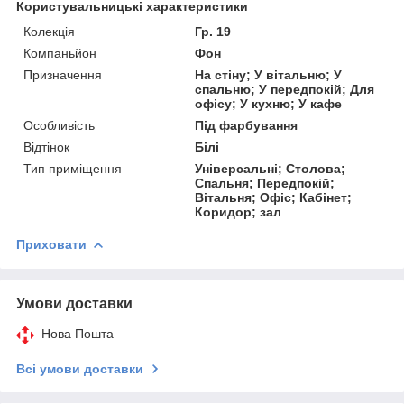
Користувальницькі характеристики
Колекція
Гр. 19
Компаньйон
Фон
Призначення
На стіну; У вітальню; У
спальню; У передпокій; Для
офісу; У кухню; У кафе
Особливість
Під фарбування
Відтінок
Білі
Тип приміщення
Універсальні; Столова;
Спальня; Передпокій;
Вітальня; Офіс; Кабінет;
Коридор; зал
Приховати
Умови доставки
Нова Пошта
Всі умови доставки