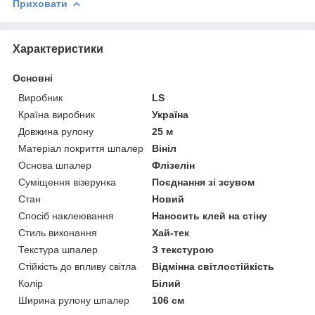
Приховати
Характеристики
Основні
Виробник
LS
Країна виробник
Україна
Довжина рулону
25 м
Матеріал покриття шпалер
Вініл
Основа шпалер
Флізелін
Суміщення візерунка
Поєднання зі зсувом
Стан
Новий
Спосіб наклеювання
Наносить клей на стіну
Стиль виконання
Хай-тек
Текстура шпалер
З текстурою
Стійкість до впливу світла
Відмінна світлостійкість
Колір
Білий
Ширина рулону шпалер
106 см