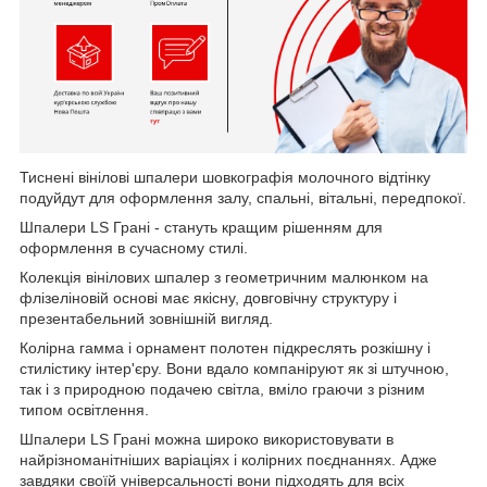
Тиснені вінілові шпалери шовкографія молочного відтінку
подуйдут для оформлення залу, спальні, вітальні, передпокої.
Шпалери LS Грані - стануть кращим рішенням для
оформлення в сучасному стилі.
Колекція вінілових шпалер з геометричним малюнком на
флізеліновій основі має якісну, довговічну структуру і
презентабельний зовнішній вигляд.
Колірна гамма і орнамент полотен підкреслять розкішну і
стилістику інтер'єру. Вони вдало компаніруют як зі штучною,
так і з природною подачею світла, вміло граючи з різним
типом освітлення.
Шпалери LS Грані можна широко використовувати в
найрізноманітніших варіаціях і колірних поєднаннях. Адже
завдяки своїй універсальності вони підходять для всіх