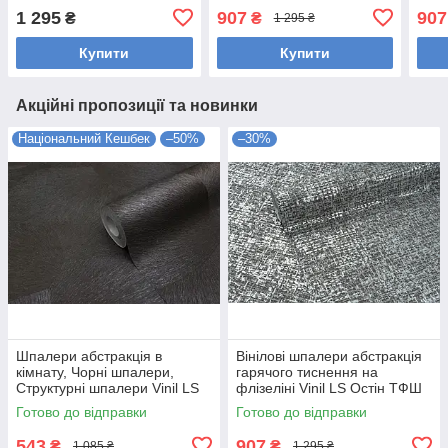
Грані ТФШ 7-1431
LS Остін ТФШ 6-1437
(1,0
1 295
907
907
₴
₴
1 295 ₴
(1,06х10,05м)
чорний (1,06х10,05м)
Купити
Купити
Акційні пропозиції та новинки
Національний Кешбек
–50%
–30%
Шпалери абстракція в
Вінілові шпалери абстракція
кімнату, Чорні шпалери,
гарячого тиснення на
Структурні шпалери Vinil LS
флізеліні Vinil LS Остін ТФШ
Пума ЭШТ 8-1467
5-1437 сіро-чорний
Готово до відправки
Готово до відправки
(1,06х10,05 м)
(1,06х10,05м)
543
907
₴
₴
1 085 ₴
1 295 ₴