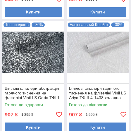
Купити
Купити
Топ продажів
–30%
Національний Кешбек
–30%
Вінілові шпалери абстракція
Вінілові шпалери гарячого
гарячого тиснення на
тиснення на флізеліні Vinil LS
флізеліні Vinil LS Остін ТФШ
Ariya ТФШ 4-1438 холодно-
6-1437 чорний (1,06х10,05м)
бежевий (1,06х10,05м)
Готово до відправки
Готово до відправки
907
907
₴
₴
1 295 ₴
1 295 ₴
Купити
Купити