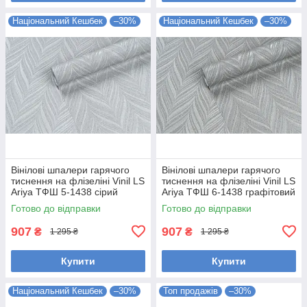
Національний Кешбек
–30%
Національний Кешбек
–30%
Вінілові шпалери гарячого
Вінілові шпалери гарячого
тиснення на флізеліні Vinil LS
тиснення на флізеліні Vinil LS
Ariya ТФШ 5-1438 сірий
Ariya ТФШ 6-1438 графітовий
(1,06х10,05м)
(1,06х10,05м)
Готово до відправки
Готово до відправки
907
907
₴
₴
1 295 ₴
1 295 ₴
Купити
Купити
Національний Кешбек
–30%
Топ продажів
–30%