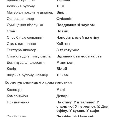
Довжина рулону
10 м
Матеріал покриття шпалер
Вініл
Основа шпалер
Флізелін
Суміщення візерунка
Поєднання зі зсувом
Стан
Новий
Спосіб наклеювання
Наносить клей на стіну
Стиль виконання
Хай-тек
Текстура шпалер
З текстурою
Стійкість до впливу світла
Відмінна світлостійкість
Догляд за шпалерами
Миються
Колір
Білий
Ширина рулону шпалер
106 см
Користувальницькі характеристики
Колекція
Межі
Компаньйон
Декор
Призначення
На стіну; У вітальню; У
спальню; У передпокій; Для
офісу; У кухню; У кафе
Особливість
Профільні; Метрові;