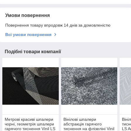
Умови повернення
Повернення товару впродовж 14 днів за домовленістю
Всі умови повернення
Подібні товари компанії
Метрові красиві шпалери
Вінілові шпалери
Віні
чорні, геометрія шпалери
абстракція гарячого
тисн
гарячого тиснення Vinil LS
тиснення на флізеліні Vinil
LS A