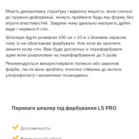
Мають декоративну структуру і відмінну міцність, вони схильні
до пружної-деформації, можуть приймати будь-яку форму без
втрати властивостей. Завдяки чому ідеально маскують дрібні
вади і нерівності стін.
Шпалери йдуть розміром 106 см х 10 м з базовим окрасом,
тому їх не обов'язково фарбувати. Але коли ви захочите
змінити колір стін, Вам буде достатньо іх перефарбувати
адже вони разраховані на перефарбування до 5 разів.
Рекомендується використовувати латексні або акрилові
фарби, так як вони зроблять полотна стійкими до вологи,
ультрафіолету і механічних пошкоджень.
Переваги шпалер під фарбування LS PRO
олговечность.
Д
Вирівнюючий ефект.