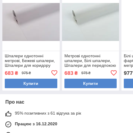
Шпалери однотонні
Метрові однотонні
Білі
метрові, Бежеві шпалери,
шпалери, Білі шпалери,
фарб
Шпалери для коридору
Шпалери для передпокою
метр
Vinil LS ФК СШТ 7-1215
Vinil LS ФК СШТ 8-1215
кори
683
683
977
₴
₴
975 ₴
975 ₴
(1,06х10,05м)
(1,06х10,05м)
(1.0
Купити
Купити
Про нас
95% позитивних з 61 відгука за рік
Працює з 16.12.2020