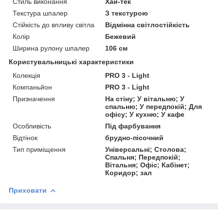
Стиль виконання
Хай-тек
Текстура шпалер
З текстурою
Стійкість до впливу світла
Відмінна світлостійкість
Колір
Бежевий
Ширина рулону шпалер
106 см
Користувальницькі характеристики
Колекція
PRO 3 - Light
Компаньйон
PRO 3 - Light
Призначення
На стіну; У вітальню; У
спальню; У передпокій; Для
офісу; У кухню; У кафе
Особливість
Під фарбування
Відтінок
брудно-пісочний
Тип приміщення
Універсальні; Столова;
Спальня; Передпокій;
Вітальня; Офіс; Кабінет;
Коридор; зал
Приховати