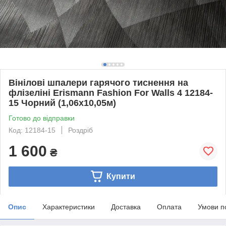
Вінілові шпалери гарячого тиснення на
флізеліні Erismann Fashion For Walls 4 12184-
15 Чорний (1,06х10,05м)
Готово до відправки
Код: 12184-15
Роздріб
1 600
₴
Купити
Опис
Характеристики
Доставка
Оплата
Умови п