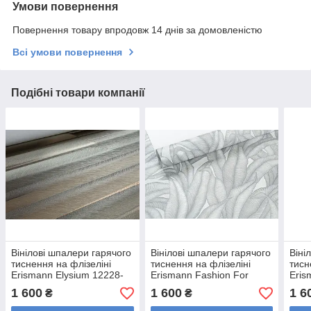
Умови повернення
Повернення товару впродовж 14 днів за домовленістю
Всі умови повернення
Подібні товари компанії
Вінілові шпалери гарячого
Вінілові шпалери гарячого
Віні
тиснення на флізеліні
тиснення на флізеліні
тисн
Erismann Elysium 12228-
Erismann Fashion For
Eris
15 коричневий
Walls 4 12181-31 Сірий
15 б
1 600
1 600
1 6
₴
₴
(1,06х10,05м)
(1,06х10,05м)
(1,0