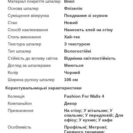
Матеріал покриття шпалер
Вініл
Основа шпалер
Флізелін
Суміщення візерунка
Поєднання зі зсувом
Стан
Новий
Спосіб наклеювання
Наносить клей на стіну
Стиль виконання
Хай-тек
Текстура шпалер
З текстурою
Тип шпалер
Вологостійкі
Стійкість до впливу світла
Відмінна світлостійкість
Догляд за шпалерами
Миються
Колір
Чорний
Ширина рулону шпалер
106 см
Користувальницькі характеристики
Колекція
Fashion For Walls 4
Компаньйон
Декор
Призначення
На стіну; У вітальню; У
спальню; У передпокій; Для
офісу; У кухню; У кафе
Особливість
Профільні; Метрові;
Гарячого тиснення;