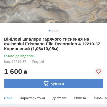
Вінілові шпалери гарячого тиснення на
флізеліні Erismann Elle Decoration 4 12219-37
Коричневий (1,06х10,05м)
Готово до відправки
Код: 12219-37
Роздріб
1 600
₴
Купити
Опис
Характеристики
Доставка
Оплата
Умови п