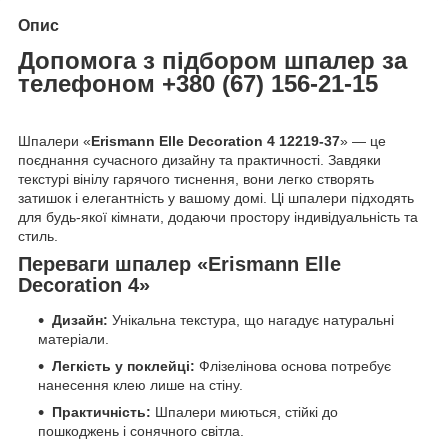
Опис
Допомога з підбором шпалер за
телефоном +380 (67) 156-21-15
Шпалери «
Erismann Elle Decoration 4 12219-37
» — це
поєднання сучасного дизайну та практичності. Завдяки
текстурі вінілу гарячого тиснення, вони легко створять
затишок і елегантність у вашому домі. Ці шпалери підходять
для будь-якої кімнати, додаючи простору індивідуальність та
стиль.
Переваги шпалер «Erismann Elle
Decoration 4»
Дизайн:
Унікальна текстура, що нагадує натуральні
матеріали.
Легкість у поклейці:
Флізелінова основа потребує
нанесення клею лише на стіну.
Практичність:
Шпалери миються, стійкі до
пошкоджень і сонячного світла.