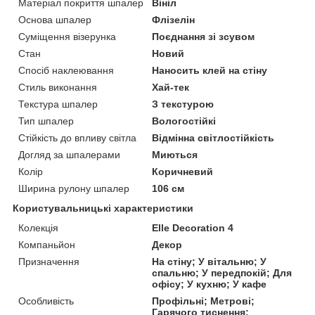
Матеріал покриття шпалер
Вініл
Основа шпалер
Флізелін
Суміщення візерунка
Поєднання зі зсувом
Стан
Новий
Спосіб наклеювання
Наносить клей на стіну
Стиль виконання
Хай-тек
Текстура шпалер
З текстурою
Тип шпалер
Вологостійкі
Стійкість до впливу світла
Відмінна світлостійкість
Догляд за шпалерами
Миються
Колір
Коричневий
Ширина рулону шпалер
106 см
Користувальницькі характеристики
Колекція
Elle Decoration 4
Компаньйон
Декор
Призначення
На стіну; У вітальню; У
спальню; У передпокій; Для
офісу; У кухню; У кафе
Особливість
Профільні; Метрові;
Гарячого тиснення;