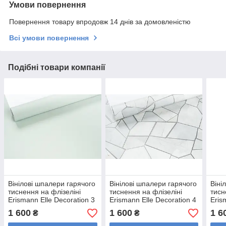
Умови повернення
Повернення товару впродовж 14 днів за домовленістю
Всі умови повернення
Подібні товари компанії
Вінілові шпалери гарячого
Вінілові шпалери гарячого
Віні
тиснення на флізеліні
тиснення на флізеліні
тисн
Erismann Elle Decoration 3
Erismann Elle Decoration 4
Eris
12168-07 Зелений
12217-31 Сірий
1222
1 600
1 600
1 6
₴
₴
(1,06х10,05м)
(1,06х10,05м)
(1,0