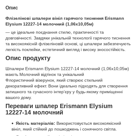
Опис
Флізелінові шпалери вініл гарячого тиснення Erismann
Elysium 12227-14 молочний (1,06х10,05м)
— це ідеальне поєднання стилю, практичності та
довговічності. Завдяки унікальній технології гарячого тиснення
та високоякісній флізеліновій основі, ці шпалери забезпечують
легкість поклейки, естетичний вигляд і високу зносостійкість.
Опис продукту
Шпалери Erismann Elysium 12227-14 молочний (1,06х10,05м)
мають Молочний відтінок та унікальний
Флористичний візерунок, який створює стильний
декоративний ефект. Вони ідеально підходять для створення
затишного та сучасного інтер’єру у будь-якому приміщенні
вашого дому.
Переваги шпалер Erismann Elysium
12227-14 молочний
Якість матеріалів:
Використовується високоякісний
вініл, який стійкий до пошкоджень і сонячного світла.