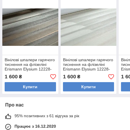
Вінілові шпалери гарячого
Вінілові шпалери гарячого
Віні
тиснення на флізеліні
тиснення на флізеліні
тисн
Erismann Elysium 12228-
Erismann Elysium 12228-
Eris
15 коричневий
31 молочний
08 с
1 600
1 600
1 6
₴
₴
(1,06х10,05м)
(1,06х10,05м)
Купити
Купити
Про нас
95% позитивних з 61 відгука за рік
Працює з 16.12.2020