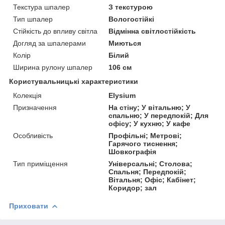
Текстура шпалер
З текстурою
Тип шпалер
Вологостійкі
Стійкість до впливу світла
Відмінна світлостійкість
Догляд за шпалерами
Миються
Колір
Білий
Ширина рулону шпалер
106 см
Користувальницькі характеристики
Колекція
Elysium
Призначення
На стіну; У вітальню; У
спальню; У передпокій; Для
офісу; У кухню; У кафе
Особливість
Профільні; Метрові;
Гарячого тиснення;
Шовкографія
Тип приміщення
Універсальні; Столова;
Спальня; Передпокій;
Вітальня; Офіс; Кабінет;
Коридор; зал
Приховати