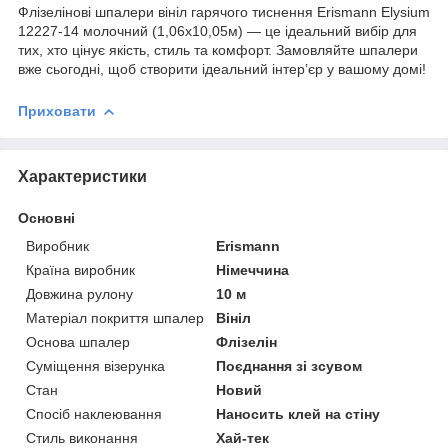
Флізелінові шпалери вініл гарячого тиснення Erismann Elysium
12227-14 молочний (1,06х10,05м) — це ідеальний вибір для
тих, хто цінує якість, стиль та комфорт. Замовляйте шпалери
вже сьогодні, щоб створити ідеальний інтер’єр у вашому домі!
Приховати
Характеристики
Основні
Виробник
Erismann
Країна виробник
Німеччина
Довжина рулону
10 м
Матеріал покриття шпалер
Вініл
Основа шпалер
Флізелін
Суміщення візерунка
Поєднання зі зсувом
Стан
Новий
Спосіб наклеювання
Наносить клей на стіну
Стиль виконання
Хай-тек