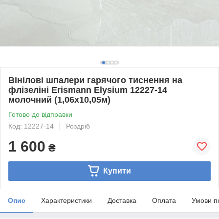
Вінілові шпалери гарячого тиснення на
флізеліні Erismann Elysium 12227-14
молочний (1,06х10,05м)
Готово до відправки
Код: 12227-14
Роздріб
1 600
₴
Купити
Опис
Характеристики
Доставка
Оплата
Умови п