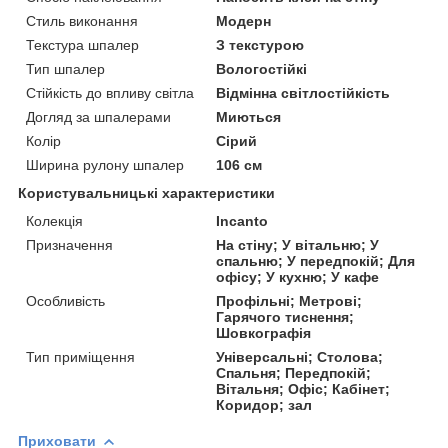
Стиль виконання
Модерн
Текстура шпалер
З текстурою
Тип шпалер
Вологостійкі
Стійкість до впливу світла
Відмінна світлостійкість
Догляд за шпалерами
Миються
Колір
Сірий
Ширина рулону шпалер
106 см
Користувальницькі характеристики
Колекція
Incanto
Призначення
На стіну; У вітальню; У
спальню; У передпокій; Для
офісу; У кухню; У кафе
Особливість
Профільні; Метрові;
Гарячого тиснення;
Шовкографія
Тип приміщення
Універсальні; Столова;
Спальня; Передпокій;
Вітальня; Офіс; Кабінет;
Коридор; зал
Приховати