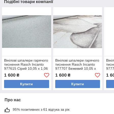
Подібні товари компанії
Вінілові шпалери гарячого
Вінілові шпалери гарячого
Віні
тиснення Rasch Incanto
тиснення Rasch Incanto
тисн
977615 Сірий 10,05 x 1,06
977707 Бежевий 10,05 x
9777
м
1,06 м
10,0
1 600
1 600
1 6
₴
₴
Купити
Купити
Про нас
95% позитивних з 61 відгука за рік