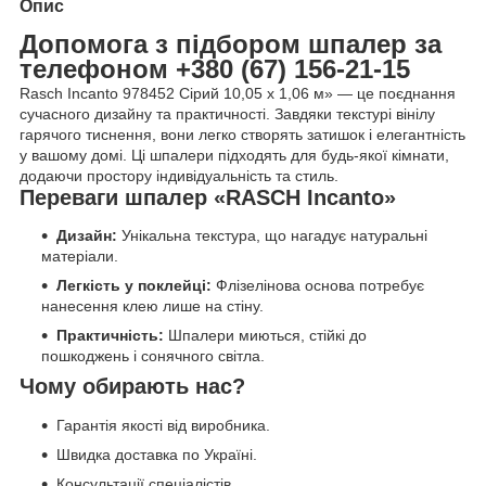
Опис
Допомога з підбором шпалер за
телефоном +380 (67) 156-21-15
Rasch Incanto 978452 Сірий 10,05 x 1,06 м» — це поєднання
сучасного дизайну та практичності. Завдяки текстурі вінілу
гарячого тиснення, вони легко створять затишок і елегантність
у вашому домі. Ці шпалери підходять для будь-якої кімнати,
додаючи простору індивідуальність та стиль.
Переваги шпалер «RASCH Incanto»
Дизайн:
Унікальна текстура, що нагадує натуральні
матеріали.
Легкість у поклейці:
Флізелінова основа потребує
нанесення клею лише на стіну.
Практичність:
Шпалери миються, стійкі до
пошкоджень і сонячного світла.
Чому обирають нас?
Гарантія якості від виробника.
Швидка доставка по Україні.
Консультації спеціалістів.