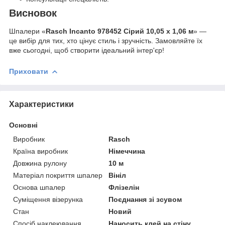
Висновок
Шпалери «
Rasch Incanto 978452 Сірий 10,05 x 1,06 м
» —
це вибір для тих, хто цінує стиль і зручність. Замовляйте їх
вже сьогодні, щоб створити ідеальний інтер'єр!
Приховати
Характеристики
Основні
Виробник
Rasch
Країна виробник
Німеччина
Довжина рулону
10 м
Матеріал покриття шпалер
Вініл
Основа шпалер
Флізелін
Суміщення візерунка
Поєднання зі зсувом
Стан
Новий
Спосіб наклеювання
Наносить клей на стіну