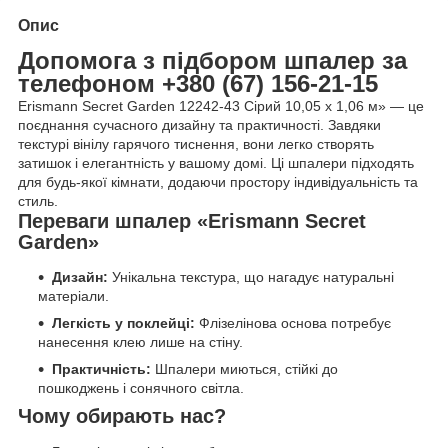
Опис
Допомога з підбором шпалер за
телефоном +380 (67) 156-21-15
Erismann Secret Garden 12242-43 Сірий 10,05 x 1,06 м» — це
поєднання сучасного дизайну та практичності. Завдяки
текстурі вінілу гарячого тиснення, вони легко створять
затишок і елегантність у вашому домі. Ці шпалери підходять
для будь-якої кімнати, додаючи простору індивідуальність та
стиль.
Переваги шпалер «Erismann Secret
Garden»
Дизайн:
Унікальна текстура, що нагадує натуральні
матеріали.
Легкість у поклейці:
Флізелінова основа потребує
нанесення клею лише на стіну.
Практичність:
Шпалери миються, стійкі до
пошкоджень і сонячного світла.
Чому обирають нас?