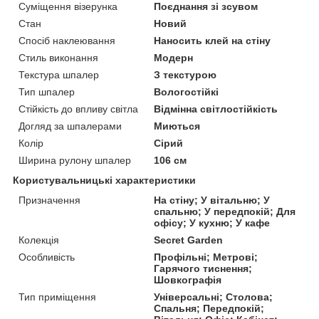
Суміщення візерунка
Поєднання зі зсувом
Стан
Новий
Спосіб наклеювання
Наносить клей на стіну
Стиль виконання
Модерн
Текстура шпалер
З текстурою
Тип шпалер
Вологостійкі
Стійкість до впливу світла
Відмінна світлостійкість
Догляд за шпалерами
Миються
Колір
Сірий
Ширина рулону шпалер
106 см
Користувальницькі характеристики
Призначення
На стіну; У вітальню; У
спальню; У передпокій; Для
офісу; У кухню; У кафе
Колекція
Secret Garden
Особливість
Профільні; Метрові;
Гарячого тиснення;
Шовкографія
Тип приміщення
Універсальні; Столова;
Спальня; Передпокій;