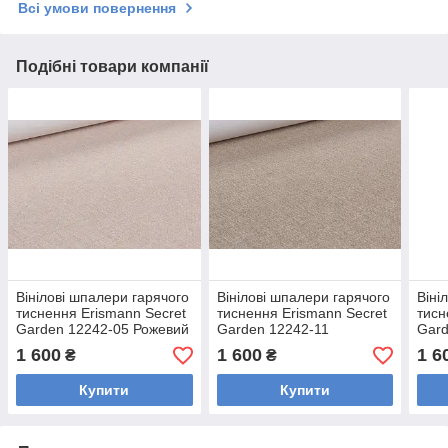
Всі умови повернення
Подібні товари компанії
Вінілові шпалери гарячого
Вінілові шпалери гарячого
Віні
тиснення Erismann Secret
тиснення Erismann Secret
тисн
Garden 12242-05 Рожевий
Garden 12242-11
Gard
10,05 x 1,06 м
Коричневий 10,05 x 1,06 м
10,0
1 600
1 600
1 6
₴
₴
Купити
Купити